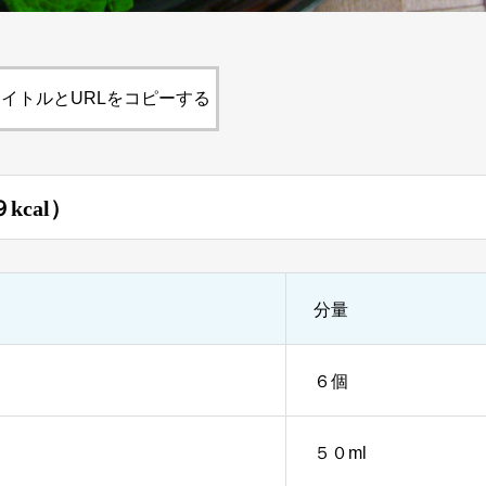
イトルとURLをコピーする
９kcal）
分量
６個
５０ml