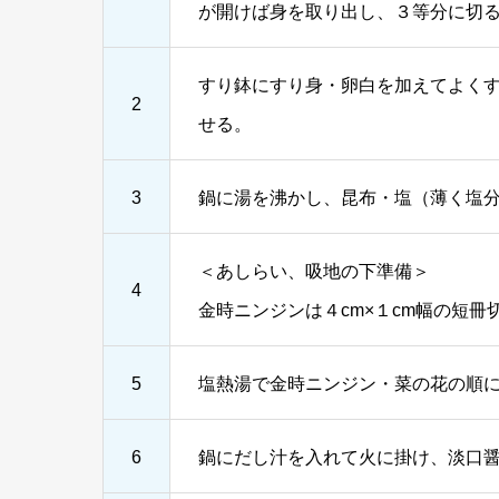
が開けば身を取り出し、３等分に切
すり鉢にすり身・卵白を加えてよく
2
せる。
3
鍋に湯を沸かし、昆布・塩（薄く塩
＜あしらい、吸地の下準備＞
4
金時ニンジンは４cm×１cm幅の短
5
塩熱湯で金時ニンジン・菜の花の順
6
鍋にだし汁を入れて火に掛け、淡口