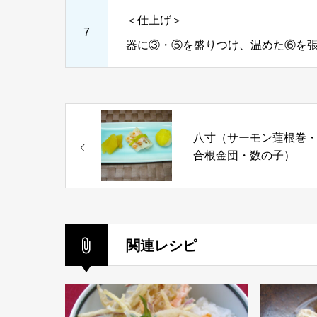
＜仕上げ＞
7
器に③・⑤を盛りつけ、温めた⑥を
八寸（サーモン蓮根巻
合根金団・数の子）
関連レシピ