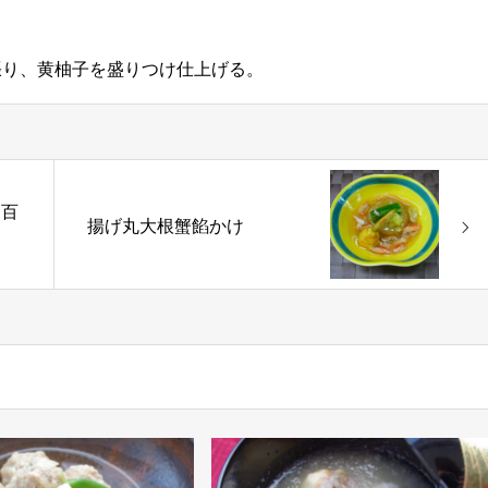
張り、黄柚子を盛りつけ仕上げる。
・百
揚げ丸大根蟹餡かけ