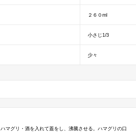
２６０ml
小さじ1/3
少々
にハマグリ・酒を入れて蓋をし、沸騰させる。ハマグリの口