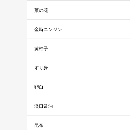
菜の花
金時ニンジン
黄柚子
すり身
卵白
淡口醤油
昆布