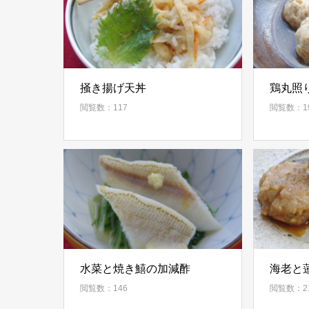
掻き揚げ天丼
鶏丸照
閲覧数：117
閲覧数：1
水菜と焼き鱚の加減酢
海老と
閲覧数：146
閲覧数：2