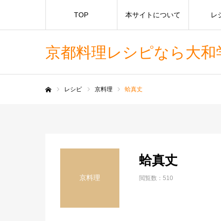
TOP
本サイトについて
レ
京都料理レシピなら大和学園E
レシピ
京料理
蛤真丈
ホーム
蛤真丈
京料理
閲覧数：510