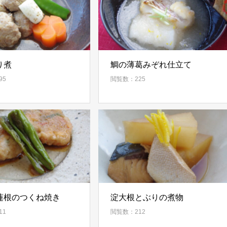
り煮
鯛の薄葛みぞれ仕立て
95
閲覧数：225
蓮根のつくね焼き
淀大根とぶりの煮物
11
閲覧数：212