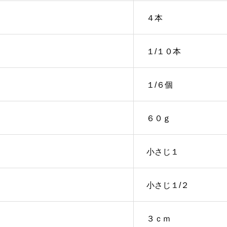
４本
１/１０本
１/６個
６０ｇ
小さじ１
小さじ１/２
３ｃｍ