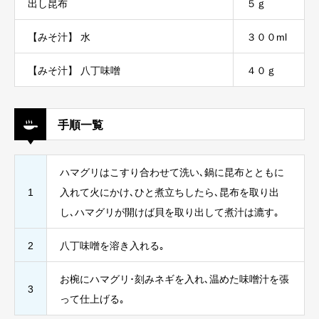
出し昆布
５ｇ
【みそ汁】 水
３００ml
【みそ汁】 八丁味噌
４０ｇ
手順一覧
ハマグリはこすり合わせて洗い､鍋に昆布とともに
1
入れて火にかけ､ひと煮立ちしたら､昆布を取り出
し､ハマグリが開けば貝を取り出して煮汁は漉す｡
2
八丁味噌を溶き入れる｡
お椀にハマグリ･刻みネギを入れ､温めた味噌汁を張
3
って仕上げる｡