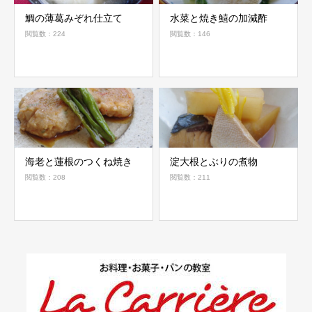
鯛の薄葛みぞれ仕立て
水菜と焼き鱚の加減酢
閲覧数：224
閲覧数：146
海老と蓮根のつくね焼き
淀大根とぶりの煮物
閲覧数：208
閲覧数：211