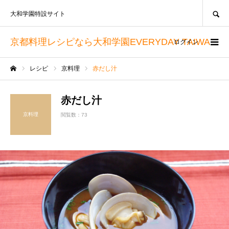
SEARCH
大和学園特設サイト
京都料理レシピなら大和学園EVERYDAY TAIWA
ログイン
レシピ
京料理
赤だし汁
ホーム
赤だし汁
京料理
閲覧数：73