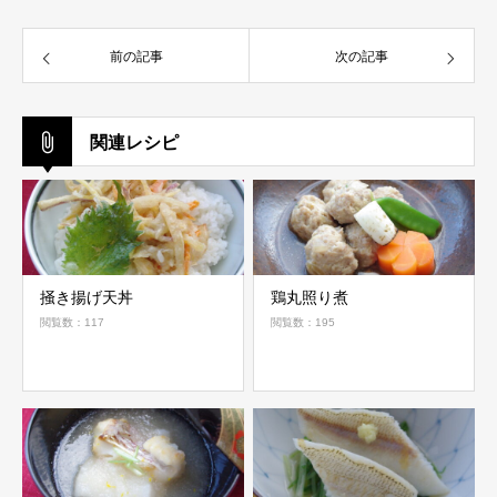
前の記事
次の記事
関連レシピ
掻き揚げ天丼
鶏丸照り煮
閲覧数：117
閲覧数：195