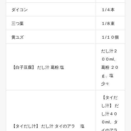
ダイコン
１/４本
三つ葉
１/８束
黄ユズ
１/１０個
だし汁２
００ml、
【白子豆腐】 だし汁 葛粉 塩
葛粉 ２０
ｇ、塩
少々
【タイだ
し汁】 だ
し汁４０
０ml、タ
【タイだし汁】 だし汁 タイのアラ 塩
イのアラ