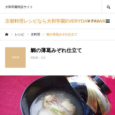
SEARCH
大和学園特設サイト
京都料理レシピなら大和学園EVERYDAY TAIWA
ログイン
レシピ
京料理
鯛の薄葛みぞれ仕立て
ホーム
鯛の薄葛みぞれ仕立て
京料理
閲覧数：226