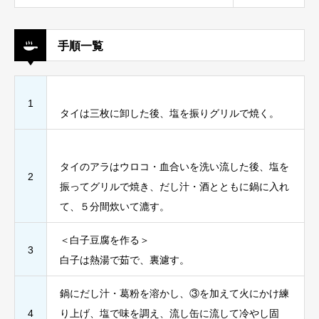
手順一覧
1
タイは三枚に卸した後、塩を振りグリルで焼く。
タイのアラはウロコ・血合いを洗い流した後、塩を
2
振ってグリルで焼き、だし汁・酒とともに鍋に入れ
て、５分間炊いて漉す。
＜白子豆腐を作る＞
3
白子は熱湯で茹で、裏濾す。
鍋にだし汁・葛粉を溶かし、③を加えて火にかけ練
4
り上げ、塩で味を調え、流し缶に流して冷やし固