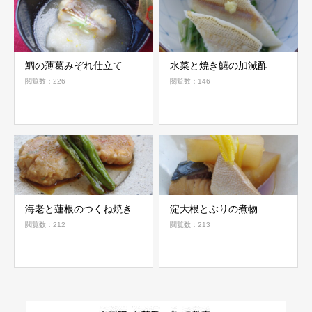
鯛の薄葛みぞれ仕立て
水菜と焼き鱚の加減酢
閲覧数：226
閲覧数：146
海老と蓮根のつくね焼き
淀大根とぶりの煮物
閲覧数：212
閲覧数：213