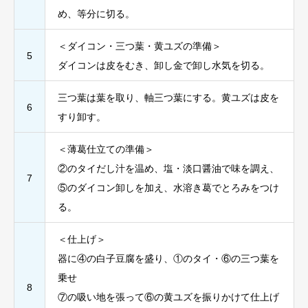
め、等分に切る。
＜ダイコン・三つ葉・黄ユズの準備＞
5
ダイコンは皮をむき、卸し金で卸し水気を切る。
三つ葉は葉を取り、軸三つ葉にする。黄ユズは皮を
6
すり卸す。
＜薄葛仕立ての準備＞
②のタイだし汁を温め、塩・淡口醤油で味を調え、
7
⑤のダイコン卸しを加え、水溶き葛でとろみをつけ
る。
＜仕上げ＞
器に④の白子豆腐を盛り、①のタイ・⑥の三つ葉を
乗せ
8
⑦の吸い地を張って⑥の黄ユズを振りかけて仕上げ