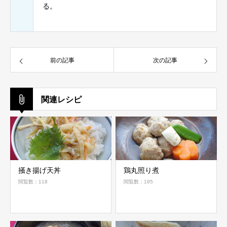
る。
前の記事
次の記事
関連レシピ
掻き揚げ天丼
鶏丸照り煮
閲覧数：118
閲覧数：195