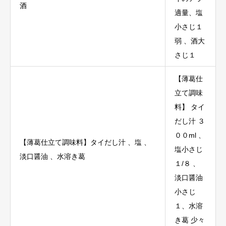
酒
適量、塩
小さじ１
弱 、酒大
さじ１
【薄葛仕
立て調味
料】 タイ
だし汁 ３
００ml 、
【薄葛仕立て調味料】タイだし汁 、塩 、
塩小さじ
淡口醤油 、水溶き葛
１/８ 、
淡口醤油
小さじ
１、水溶
き葛 少々